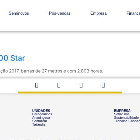
Seminovos
Pós-vendas
Empresa
Finance
00 Star
ação 2017, barras de 27 metros e com 2.803 horas.
UNIDADES
EMPRESA
Paragominas
Sobre nós
Ananindeua
Sustentabilidade
Santarém
Trabalhe Conos
Tailândia