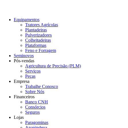
Ir
para
o
Equipamentos
conteúdo
Tratores Agrícolas
Plantadeiras
Pulverizadores
Colheitadeiras
Plataformas
Feno e Forragem
Seminovos
Pós-vendas
Agricultura de Precisão (PLM)
Serviços
Peças
Empresa
Trabalhe Conosco
Sobre Nós
Financeiros
Banco CNH
Consórcios
Seguros
Lojas
Paragominas
Ananindeua