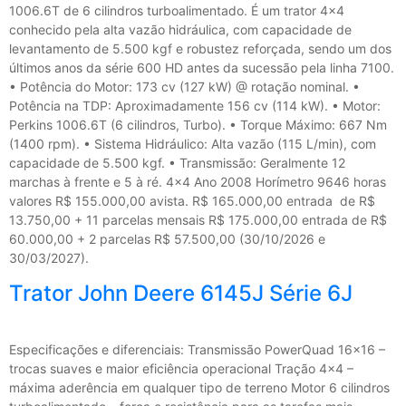
1006.6T de 6 cilindros turboalimentado. É um trator 4×4
conhecido pela alta vazão hidráulica, com capacidade de
levantamento de 5.500 kgf e robustez reforçada, sendo um dos
últimos anos da série 600 HD antes da sucessão pela linha 7100.
• Potência do Motor: 173 cv (127 kW) @ rotação nominal. •
Potência na TDP: Aproximadamente 156 cv (114 kW). • Motor:
Perkins 1006.6T (6 cilindros, Turbo). • Torque Máximo: 667 Nm
(1400 rpm). • Sistema Hidráulico: Alta vazão (115 L/min), com
capacidade de 5.500 kgf. • Transmissão: Geralmente 12
marchas à frente e 5 à ré. 4×4 Ano 2008 Horímetro 9646 horas
valores R$ 155.000,00 avista. R$ 165.000,00 entrada de R$
13.750,00 + 11 parcelas mensais R$ 175.000,00 entrada de R$
60.000,00 + 2 parcelas R$ 57.500,00 (30/10/2026 e
30/03/2027).
Trator John Deere 6145J Série 6J
Especificações e diferenciais: Transmissão PowerQuad 16×16 –
trocas suaves e maior eficiência operacional Tração 4×4 –
máxima aderência em qualquer tipo de terreno Motor 6 cilindros